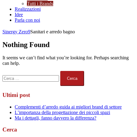
Tutti i Brands
Realizzazioni
Idee
Parla con noi
Sinergy Zero9
Sanitari e arredo bagno
Nothing Found
It seems we can’t find what you’re looking for. Perhaps searching
can help.
Ricerca
per:
Ultimi post
Complementi d’arredo guida ai migliori brand di settore
L’importanza della progettazione dei piccoli spazi
Ma i dettagli, fanno davvero la differenza?
Cerca